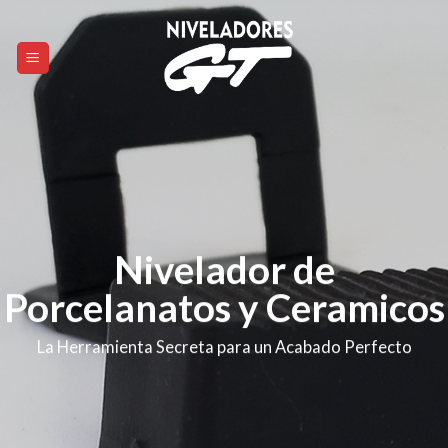
Skip
to
content
Nivelador de
Porcelanatos y Ceramicos
La Herramienta Secreta para un Acabado Perfecto